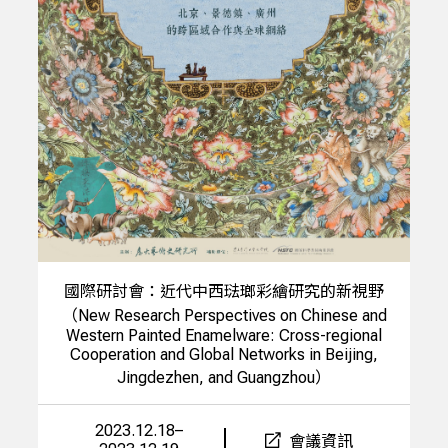
國際研討會：近代中西琺瑯彩繪研究的新視野
（New Research Perspectives on Chinese and
Western Painted Enamelware: Cross-regional
Cooperation and Global Networks in Beijing,
Jingdezhen, and Guangzhou）
2023.12.18–
會議資訊